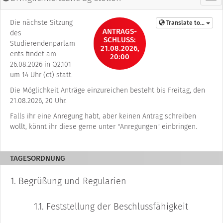
a
u
Die nächste Sitzung
Translate to...
p
ANTRAGS­
des
SCHLUSS:
t
Studierendenparlam
21.08.2026,
m
ents findet am
20:00
e
26.08.2026 in Q2.101
n
um 14 Uhr (ct) statt.
ü
Die Möglichkeit Anträge einzureichen besteht bis Freitag, den
21.08.2026, 20 Uhr.
Falls ihr eine Anregung habt, aber keinen Antrag schreiben
wollt, könnt ihr diese gerne unter "Anregungen" einbringen.
TAGESORDNUNG
1.
Begrüßung und Regularien
1.1.
Feststellung der Beschlussfähigkeit