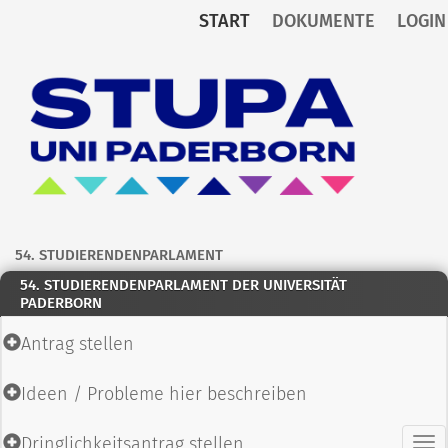
START
DOKUMENTE
LOGIN
Zum Inhalt der Seite
Z
u
r
S
t
a
r
t
s
54. STUDIERENDENPARLAMENT
e
54. STUDIERENDENPARLAMENT DER UNIVERSITÄT
i
PADERBORN
t
e
Antrag stellen
Ideen / Probleme hier beschreiben
Dringlichkeitsantrag stellen
H